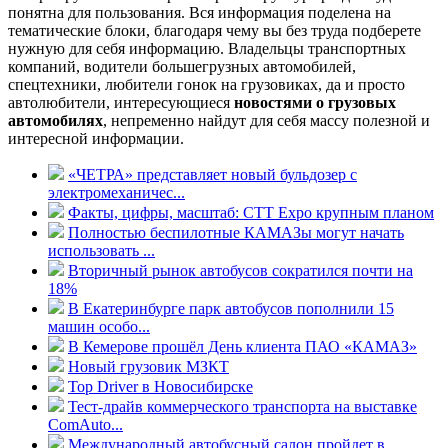
понятна для пользования. Вся информация поделена на
тематические блоки, благодаря чему вы без труда подберете
нужную для себя информацию. Владельцы транспортных
компаний, водители большегрузных автомобилей,
спецтехники, любители гонок на грузовиках, да и просто
автолюбители, интересующиеся
новостями о грузовых
автомобилях
, непременно найдут для себя массу полезной и
интересной информации.
«ЧЕТРА» представляет новый бульдозер с
электромеханичес...
Факты, цифры, масштаб: CTT Expo крупным планом
Полностью беспилотные КАМАЗы могут начать
использовать ...
Вторичный рынок автобусов сократился почти на
18%
В Екатеринбурге парк автобусов пополнили 15
машин особо...
В Кемерове прошёл День клиента ПАО «КАМАЗ»
Новый грузовик МЗКТ
Top Driver в Новосибирске
Тест-драйв коммерческого транспорта на выставке
ComAuto...
Международный автобусный салон пройдет в