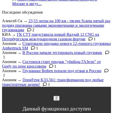
Москве в авгус...
Последние обсуждения
Алексей Ск
→
23,53 литра на 100 км - тягачи Scania пятый раз
подряд признаны самыми экономичными и экологичными
грузовиками
2
КИА
→
ГК СТТ представила новый Валдай 12 CNG на
Петербургском международном газовом форуме
1
Аноним
→
Стартовали продажи нового 12-тонного грузовика
Ambertruck SM
1
Аноним
→
В России начали тестировать новый грузовик
1
Аноним
→
Состоялся старт продаж "убийцы ГАЗели" от
Geely по цене кроссовера
1
Аноним
→
Грузовики Beiben попали под отзыв в России
1
Аноним
→
DongFeng K33-561: трансформация под любые
транспортные задачи!
1
Данный функционал доступен