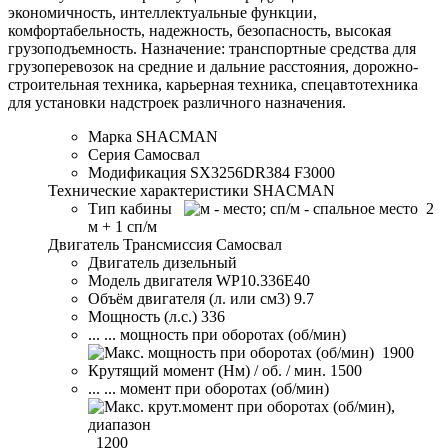
экономичность, интеллектуальные функции,
комфортабельность, надежность, безопасность, высокая
грузоподъемность. Назначение: транспортные средства для
грузоперевозок на средние и дальние расстояния, дорожно-
строительная техника, карьерная техника, спецавтотехника
для установки надстроек различного назначения.
Марка
SHACMAN
Серия
Самосвал
Модификация
SX3256DR384 F3000
Технические характеристики SHACMAN
Тип кабины
2
м + 1 сп/м
Двигатель Трансмиссия Самосвал
Двигатель
дизельный
Модель двигателя
WP10.336E40
Объём двигателя (л. или см3)
9.7
Мощность (л.с.)
336
... ... мощность при оборотах (об/мин)
1900
Крутящий момент (Нм) / об. / мин.
1500
... ... момент при оборотах (об/мин)
1200