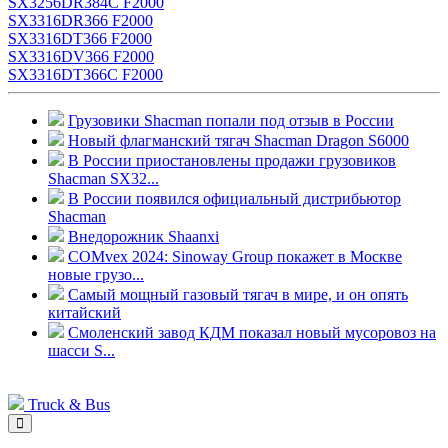
SX3256DR384C F2000
SX3316DR366 F2000
SX3316DT366 F2000
SX3316DV366 F2000
SX3316DT366C F2000
Грузовики Shacman попали под отзыв в России
Новый флагманский тягач Shacman Dragon S6000
В России приостановлены продажи грузовиков
Shacman SX32...
В России появился официальный дистрибьютор
Shacman
Внедорожник Shaanxi
COMvex 2024: Sinoway Group покажет в Москве
новые грузо...
Самый мощный газовый тягач в мире, и он опять
китайский
Смоленский завод КДМ показал новый мусоровоз на
шасси S...
Truck & Bus