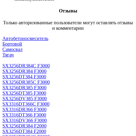
Отзывы
Только авторизованные пользователи могут оставлять отзывы
и комментарии
Автобетоносмеситель
Бортовой
Самосвал
Тягач
SX3256DR384C F3000
SX3256DR384 F3000
SX3256DT384 F3000
SX3256DR385C F3000
SX3256DR385 F3000
SX3256DT385 F3000
SX3256DV385 F3000
SX3316DT366C F3000
SX3316DR366 F3000
SX3316DT366 F3000
SX3316DV366 F3000
SX3256DR384 F2000
SX3256DT384 F2000