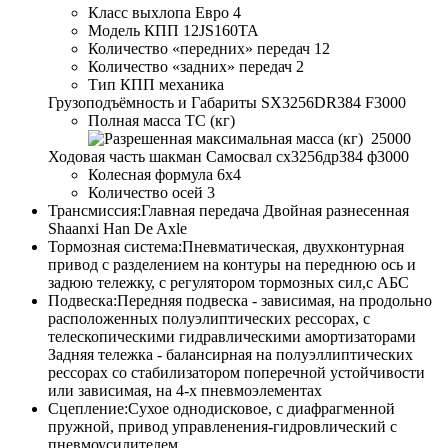
Класс выхлопа
Евро 4
Модель КПП
12JS160TA
Количество «передних» передач
12
Количество «задних» передач
2
Тип КПП
механика
Грузоподъёмность и Габариты SX3256DR384 F3000
Полная масса ТС (кг)
25000
Ходовая часть шакман Самосвал сх3256др384 ф3000
Колесная формула
6x4
Количество осей
3
Трансмиссия:
Главная передача Двойная разнесенная
Shaanxi Han De Axle
Тормозная система:
Пневматическая, двухконтурная
привод с разделением на контуры на переднюю ось и
задюю тележку, с регулятором тормозных сил,с АБС
Подвеска:
Передняя подвеска - зависимая, на продольно
расположенных полуэлиптических рессорах, с
телескопическими гидравлическими амортизаторами
Задняя тележка - балансирная на полуэллиптических
рессорах со стабилизатором поперечной устойчивости
или зависимая, на 4-х пневмоэлементах
Сцепление:
Сухое однодисковое, с диафрагменной
пружной, привод управленения-гидровлический с
пневмоусилителем