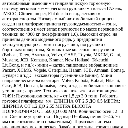
автомобилями имеющими гидравлическую тормозную
систему, легкими коммерческим грузовиками класса ГАЗель,
IVECO, Citroen jumper, Fiat ducato и т.д., легковым
автотранспортом. Низкорамный автомобильный прицеп
создан на платформе прицепа грузоподъемностью 4 тоны,
соответственно имеет запас прочности по массе перевозимой
техники до 4000 кг. (коэффициент 1,6). Высокий спрос, на
прицепы данного модельного ряда, у предприятий
эксплуатирующих: - мини погрузчики, погрузчики с
бортовым поворотом, Компактные колесные погрузчики
(Bobcat, Terex, Амкодор, Volvo, CASE, Toyota, МКСМ, Giant,
Mustang, JCB, Komatsu, Kramer, New Holland, Takeuchi,
LiuGong, и т.д.); - мини – катки, тандемные вибрационные
Раскат, XCMG, Vogele, Caterpillar, Hamm, JCB, Amman, Bomag,
Dynapac и т.д.; - экскаваторы гусеничные (мини), Мини
гидравлические экскаваторы: Volvo, Kubota, Bobcat, Hitachi,
Case, JCB, Doosan, komatsu, terex, и т.д.; - мобильные копровые
установки; - прочее. Технические показатели автоприцепа
71491: Грузоподъемность, кг – от 1,5 до 3,0 тонн; Габариты
грузовой платформы, мм: ДЛИННА ОТ 2,5 ДО 6,5 МЕТРА;
ШИРИНА ОТ 1,2 ДО 2,55 МЕТРА ВЫСОТА
ПОГРУЗОЧНАЯ ОТ 560 ДО 600 ММ. Количество осей : 2 - 3
шт. Сцепное устройство - Под шар D=50мм, петля D=46, 76
мм (по согласованию с заказчиком); Тормозная система –
инерционная механическая, барабанного типа; тормоз наката