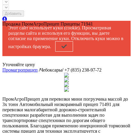
Добавить
Продажа
ПромАгроПрицеп Прицепы 71941
Этот сайт использует куки (cookie). Просматривая
разделы сайта и используя его функции, вы даете
согласие на применение куки. Отключить куки можно в
настройках браузера.
Уточняйте цену
Промагроприцеп
/
Чебоксары
/
+7 (835) 238-97-72
ПромАгроПрицеп для перевозки мини погрузчика массой до
3х тонн Автомобильный низкорамный прицеп 71491 для
перевозки малогабаритной дорожно-строительной
спецтехники разработан для выполнения задач по
транспортировке спецтехники по дорогам общего
пользования. Благодаря применению инерционной тормозной
системы прицеп для техники эксплуатируется с