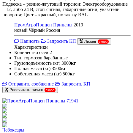
Подвеска – резино-жгутовый торсион; Электрооборудование
– 12, либо 24 В, стоп-сигнал, габаритные огни, указатели
поворота; Цвет – красный, по заказу RAL.
ПромАгроПрицеп
Прицепы
2019
новый
Чёрный
Россия
Написать
Запросить КП
Лизинг
скоро
Характеристики
Количество осей
2
Тип тормозов
барабанные
Грузоподъёмность (кг)
3000
кг
Полная масса (кг)
3500
кг
Собственная масса (кг)
500
кг
Отправить сообщение
Запросить КП
Рассчитать лизинг
скоро
Чебоксары