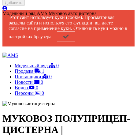
Добавить
Модельный ряд
AMS Муковоз-автоцистерна
Этот сайт использует куки (cookie). Просматривая
разделы сайта и используя его функции, вы даете
согласие на применение куки. Отключить куки можно в
настройках браузера.
Модельный ряд
0
Продажа
1
Поставщики
0
Новости
0
Видео
0
Персоны
0
МУКОВОЗ ПОЛУПРИЦЕП-
ЦИСТЕРНА |